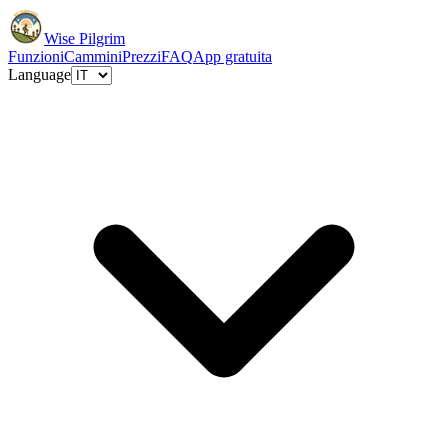
Wise Pilgrim
Funzioni
Cammini
Prezzi
FAQ
App gratuita
Language