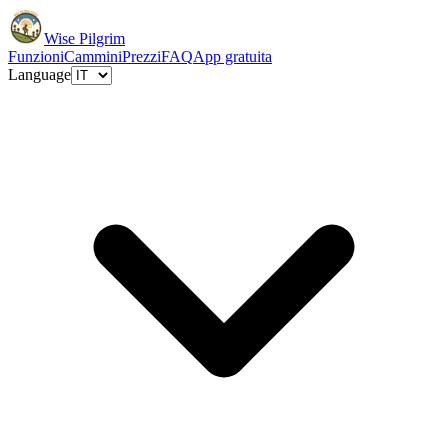
Wise Pilgrim
Funzioni
Cammini
Prezzi
FAQ
App gratuita
Language