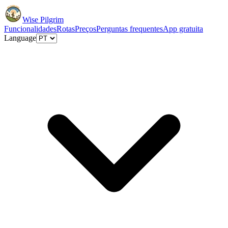
Wise Pilgrim
Funcionalidades
Rotas
Preços
Perguntas frequentes
App gratuita
Language