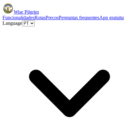
Wise Pilgrim
Funcionalidades
Rotas
Preços
Perguntas frequentes
App gratuita
Language