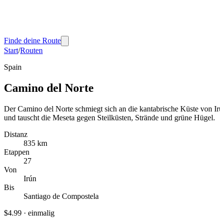
Finde deine Route
Start
/
Routen
Spain
Camino del Norte
Der Camino del Norte schmiegt sich an die kantabrische Küste von Irú
und tauscht die Meseta gegen Steilküsten, Strände und grüne Hügel.
Distanz
835 km
Etappen
27
Von
Irún
Bis
Santiago de Compostela
$4.99
·
einmalig