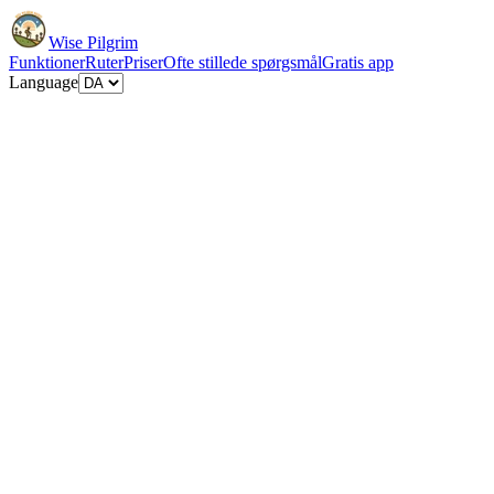
Wise Pilgrim
Funktioner
Ruter
Priser
Ofte stillede spørgsmål
Gratis app
Language