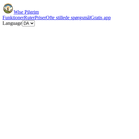
Wise Pilgrim
Funktioner
Ruter
Priser
Ofte stillede spørgsmål
Gratis app
Language